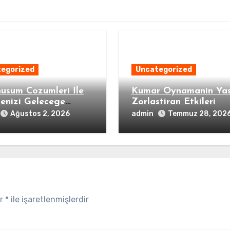
egorized
Uncategorized
usum Cozumleri İle
Kumar Oynamanin Ya
menizi Gelecege
Zorlastiran Etkileri
layin
admin
Ağustos 2, 2026
Temmuz 28, 202
ar
*
ile işaretlenmişlerdir