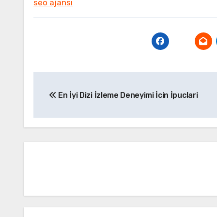
seo ajansı
Yazı
En İyi Dizi İzleme Deneyimi İcin İpuclari
gezinmesi