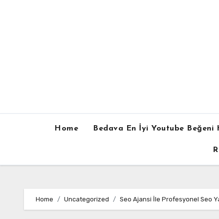
Skip
to
content
Home
Bedava En İyi Youtube Beğeni H
R
Home
Uncategorized
Seo Ajansi İle Profesyonel Seo Y