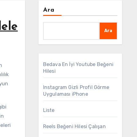
Ara
dele
Ara
Bedava En İyi Youtube Beğeni
m
Hilesi
ılık
oyun
Instagram Gizli Profil Görme
Uygulaması iPhone
ibi
Liste
in
eleri
Reels Beğeni Hilesi Çalışan