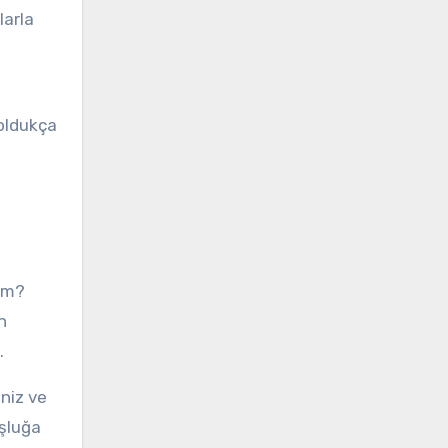
larla
 oldukça
kım?
n
.
iniz ve
oşluğa