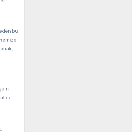
neden bu
irmemize
lamak,
aşam
yulan
k,