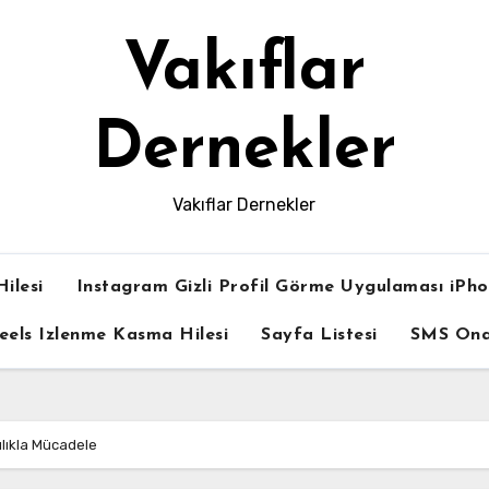
Vakıflar
Dernekler
Vakıflar Dernekler
ilesi
Instagram Gizli Profil Görme Uygulaması iPh
eels Izlenme Kasma Hilesi
Sayfa Listesi
SMS On
ılıkla Mücadele