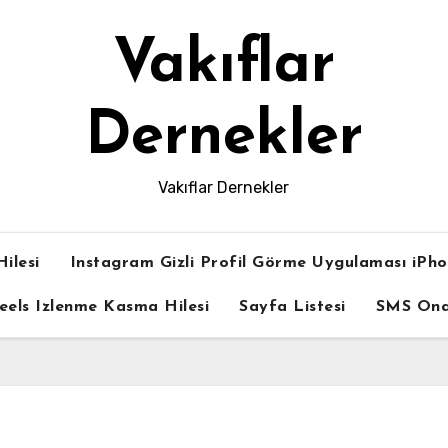
Vakıflar
Dernekler
Vakıflar Dernekler
ilesi
Instagram Gizli Profil Görme Uygulaması iPh
eels Izlenme Kasma Hilesi
Sayfa Listesi
SMS On