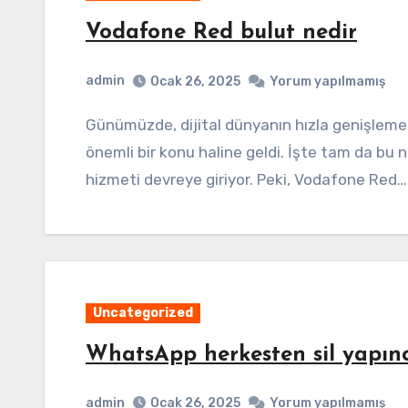
Vodafone Red bulut nedir
admin
Ocak 26, 2025
Yorum yapılmamış
Günümüzde, dijital dünyanın hızla genişlemesiyle birlikte, verilerimizi korumak ve erişmek
önemli bir konu haline geldi. İşte tam da b
hizmeti devreye giriyor. Peki, Vodafone Red…
Uncategorized
WhatsApp herkesten sil yapınc
admin
Ocak 26, 2025
Yorum yapılmamış