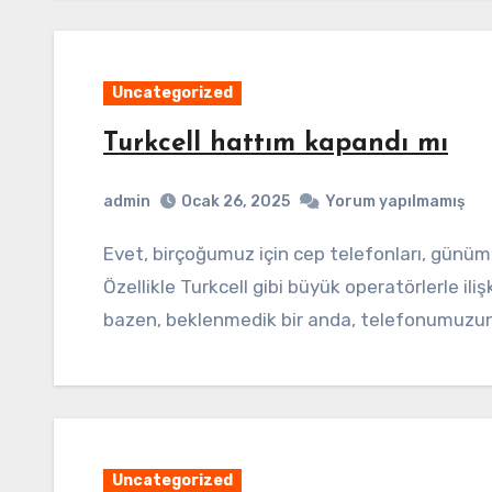
Uncategorized
Turkcell hattım kapandı mı
admin
Ocak 26, 2025
Yorum yapılmamış
Evet, birçoğumuz için cep telefonları, günümüzün vazgeçilmez bir parçası haline geldi.
Özellikle Turkcell gibi büyük operatörlerle ili
bazen, beklenmedik bir anda, telefonumuzun 
Uncategorized