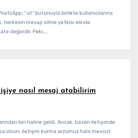
k, herkesin mesajı silme yetkisi elinde
ate değerdir. Peki,…
şiye nasıl mesaj atabilirim
ursa olsun, iletişim kurma arzumuz hala mevcut