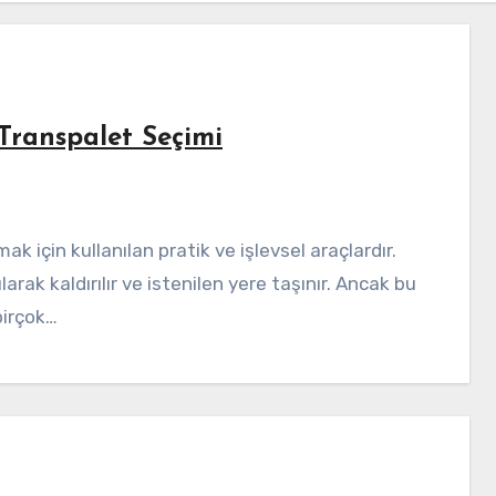
 Transpalet Seçimi
arak kaldırılır ve istenilen yere taşınır. Ancak bu
birçok…