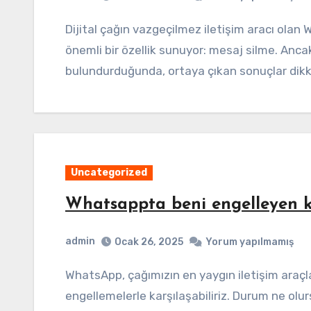
Dijital çağın vazgeçilmez iletişim aracı olan WhatsApp, “sil” butonuyla birlikte kullanıcılarına
önemli bir özellik sunuyor: mesaj silme. Anca
bulundurduğunda, ortaya çıkan sonuçlar dikk
Uncategorized
Whatsappta beni engelleyen ki
admin
Ocak 26, 2025
Yorum yapılmamış
WhatsApp, çağımızın en yaygın iletişim araçlarından biri haline geldi. Ancak, bazen iletişimde
engellemelerle karşılaşabiliriz. Durum ne ol