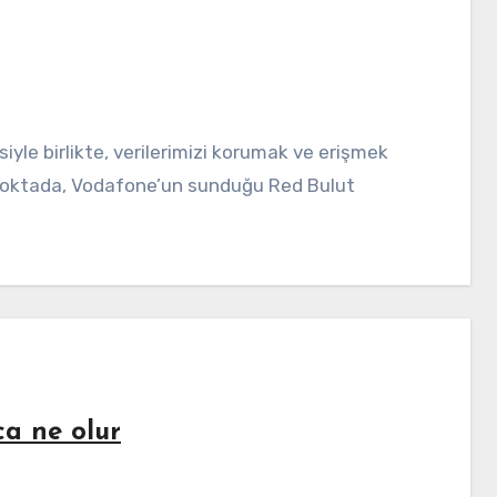
u noktada, Vodafone’un sunduğu Red Bulut
a ne olur