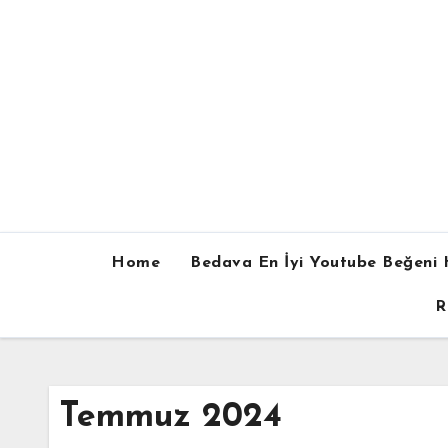
Skip
to
content
Home
Bedava En İyi Youtube Beğeni H
R
Temmuz 2024