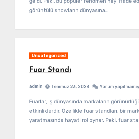
geldi. Peki, bu popüler fenomen neyi ifade edi
görüntülü showların dünyasına…
Uncategorized
Fuar Standı
admin
Temmuz 23, 2024
Yorum yapılmamış
Fuarlar, iş dünyasında markaların görünürlüğünü artırmak için kritik öneme sahip
etkinliklerdir. Özellikle fuar standları, bir mar
yaratmasında hayati rol oynar. Peki, fuar st