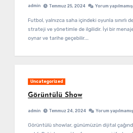
admin
Temmuz 25, 2024
Yorum yapılmamış
Futbol, yalnızca saha içindeki oyunla sınırlı değildir; aynı zamanda başarının arkasındaki
strateji ve yönetimle de ilgilidir. İyi bir menaj
oynar ve tarihe geçebilir.…
Uncategorized
Görüntülü Show
admin
Temmuz 24, 2024
Yorum yapılmamı
Görüntülü showlar, günümüzün dijital çağında önemli bir eğlence ve iletişim aracı haline