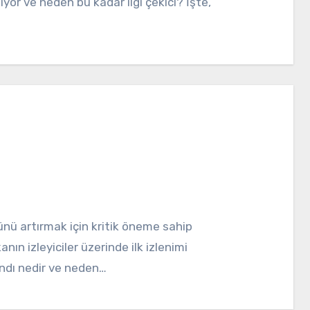
yor ve neden bu kadar ilgi çekici? İşte,
kanın izleyiciler üzerinde ilk izlenimi
andı nedir ve neden…