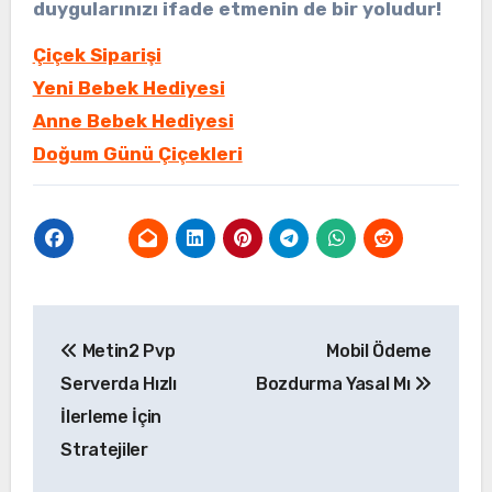
duygularınızı ifade etmenin de bir yoludur!
Çiçek Siparişi
Yeni Bebek Hediyesi
Anne Bebek Hediyesi
Doğum Günü Çiçekleri
Yazı
Metin2 Pvp
Mobil Ödeme
gezinmesi
Serverda Hızlı
Bozdurma Yasal Mı
İlerleme İçin
Stratejiler