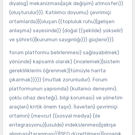
diyalog} mekanizması|açık değişim} atmosferi}}
{oluşturulur}}}. Katılımcı doyumu} çevrimiçi
ortamlarda}|{oluşan {{topluluk ruhu}|gelişen
anlaşma} sayesinde}} {doğal {{şekilde} yükselir}
ve şöhreti}|kurumun saygınlığı}}} güçlenir}}}.
forum platformu belirlenmesi} sağlayabilmek}
yönünde} kapsamlı olarak} {incelemek}|sistem
gerekliliklerini öğrenmek}|tümüyle harita
çıkarmak}}}}} {mutlak zorunludur}. Forum
platformunun yapısında} {kullanıcı deneyimi},
çoklu cihaz desteği}, bilgi koruması} ve yönetim
araçları} kritik önem taşır}. İlaveten} çevrimiçi
ortamın} {mevcut {{sosyal medya} {ile
entegrasyonu}|usulde} indekslenmesi|çekişe
alınması|taranması}}|SEO düzeltilmesi}|organik