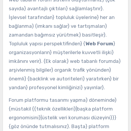
sayıda} avantajlı çıktıları} sağlamlaştırır}.
İşlevsel tarafından} topluluk üyelerine} her an
bağlanma} {imkanı sağlar} ve tartışmaları}
zamandan bağımsız yürütmek} basitleşir}.
Topluluk yapısı perspektifinden} {
Web Forum
}
organizasyonların} müşterilerle kuvvetli ilişki}
imkânını verir}. {Ek olarak} web tabanlı forumda}
arşivlenmiş bilgiler} organik trafik yönünden}
önemli} {backlink ve autoriteleri} yaratırken} bir
yandan} profesyonel kimliğinizi} yayınlar}.
Forum platformu tasarımı yapma} döneminde}
{müstakil {{teknik özellikleri}|başka platform
ergonomisini}|üstelik veri koruması düzeyini}}}
{göz önünde tutmalısınız}. Başta} platform