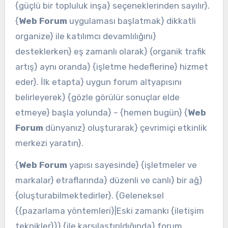
{güçlü bir topluluk inşa} seçeneklerinden sayılır}.
{
Web Forum
uygulaması başlatmak} dikkatli
organize} ile katılımcı devamlılığını}
desteklerken} eş zamanlı olarak} {organik trafik
artış} aynı oranda} {işletme hedeflerine} hizmet
eder}. İlk etapta} uygun forum altyapısını
belirleyerek} {gözle görülür sonuçlar elde
etmeye} başla yolunda} – {hemen bugün} {
Web
Forum
dünyanız} oluşturarak} çevrimiçi etkinlik
merkezi yaratın}.
{
Web Forum
yapısı sayesinde} {işletmeler ve
markalar} etraflarında} düzenli ve canlı} bir ağ}
{oluşturabilmektedirler}. {Geleneksel
{{pazarlama yöntemleri}|Eski zamankı {iletişim
teknikler}}} {ile karşılaştırıldığında} forum