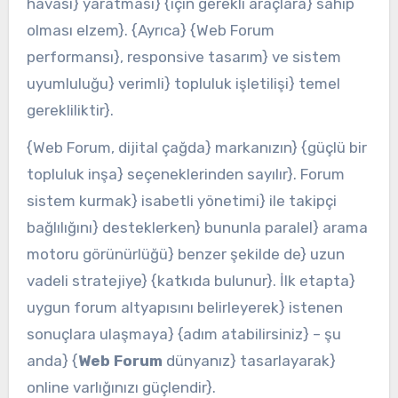
havası} yaratması} {için gerekli araçlara} sahip
olması elzem}. {Ayrıca} {Web Forum
performansı}, responsive tasarım} ve sistem
uyumluluğu} verimli} topluluk işletilişi} temel
gerekliliktir}.
{Web Forum, dijital çağda} markanızın} {güçlü bir
topluluk inşa} seçeneklerinden sayılır}. Forum
sistem kurmak} isabetli yönetimi} ile takipçi
bağlılığını} desteklerken} bununla paralel} arama
motoru görünürlüğü} benzer şekilde de} uzun
vadeli stratejiye} {katkıda bulunur}. İlk etapta}
uygun forum altyapısını belirleyerek} istenen
sonuçlara ulaşmaya} {adım atabilirsiniz} – şu
anda} {
Web Forum
dünyanız} tasarlayarak}
online varlığınızı güçlendir}.