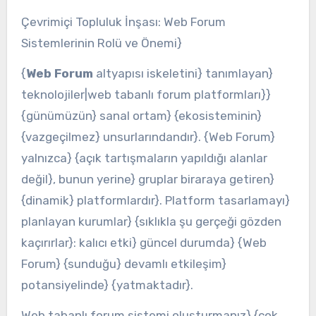
Çevrimiçi Topluluk İnşası: Web Forum
Sistemlerinin Rolü ve Önemi}
{
Web Forum
altyapısı iskeletini} tanımlayan}
teknolojiler|web tabanlı forum platformları}}
{günümüzün} sanal ortam} {ekosisteminin}
{vazgeçilmez} unsurlarındandır}. {Web Forum}
yalnızca} {açık tartışmaların yapıldığı alanlar
değil}, bunun yerine} gruplar biraraya getiren}
{dinamik} platformlardır}. Platform tasarlamayı}
planlayan kurumlar} {sıklıkla şu gerçeği gözden
kaçırırlar}: kalıcı etki} güncel durumda} {Web
Forum} {sunduğu} devamlı etkileşim}
potansiyelinde} {yatmaktadır}.
Web tabanlı forum sistemi oluşturmanız} {çok