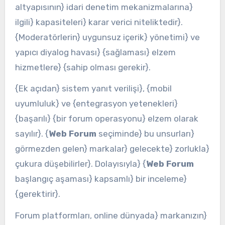
altyapısının} idari denetim mekanizmalarına}
ilgili} kapasiteleri} karar verici niteliktedir}.
{Moderatörlerin} uygunsuz içerik} yönetimi} ve
yapıcı diyalog havası} {sağlaması} elzem
hizmetlere} {sahip olması gerekir}.
{Ek açıdan} sistem yanıt verilişi}, {mobil
uyumluluk} ve {entegrasyon yetenekleri}
{başarılı} {bir forum operasyonu} elzem olarak
sayılır}. {
Web Forum
seçiminde} bu unsurları}
görmezden gelen} markalar} gelecekte} zorlukla}
çukura düşebilirler}. Dolayısıyla} {
Web Forum
başlangıç aşaması} kapsamlı} bir inceleme}
{gerektirir}.
Forum platformları, online dünyada} markanızın}