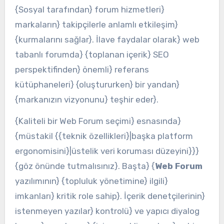
{Sosyal tarafından} forum hizmetleri}
markaların} takipçilerle anlamlı etkileşim}
{kurmalarını sağlar}. İlave faydalar olarak} web
tabanlı forumda} {toplanan içerik} SEO
perspektifinden} önemli} referans
kütüphaneleri} {oluştururken} bir yandan}
{markanızın vizyonunu} teşhir eder}.
{Kaliteli bir Web Forum seçimi} esnasında}
{müstakil {{teknik özellikleri}|başka platform
ergonomisini}|üstelik veri koruması düzeyini}}}
{göz önünde tutmalısınız}. Başta} {
Web Forum
yazılımının} {topluluk yönetimine} ilgili}
imkanları} kritik role sahip}. İçerik denetçilerinin}
istenmeyen yazılar} kontrolü} ve yapıcı diyalog