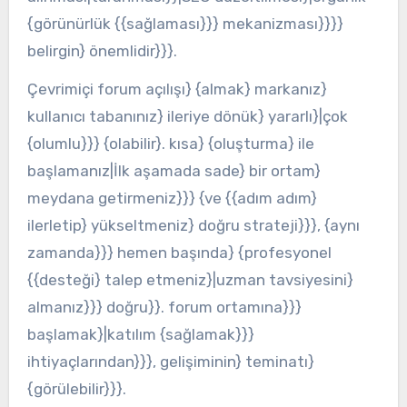
{görünürlük {{sağlaması}}} mekanizması}}}}
belirgin} önemlidir}}}.
Çevrimiçi forum açılışı} {almak} markanız}
kullanıcı tabanınız} ileriye dönük} yararlı}|çok
{olumlu}}} {olabilir}. kısa} {oluşturma} ile
başlamanız|İlk aşamada sade} bir ortam}
meydana getirmeniz}}} {ve {{adım adım}
ilerletip} yükseltmeniz} doğru strateji}}}, {aynı
zamanda}}} hemen başında} {profesyonel
{{desteği} talep etmeniz}|uzman tavsiyesini}
almanız}}} doğru}}. forum ortamına}}}
başlamak}|katılım {sağlamak}}}
ihtiyaçlarından}}}, gelişiminin} teminatı}
{görülebilir}}}.