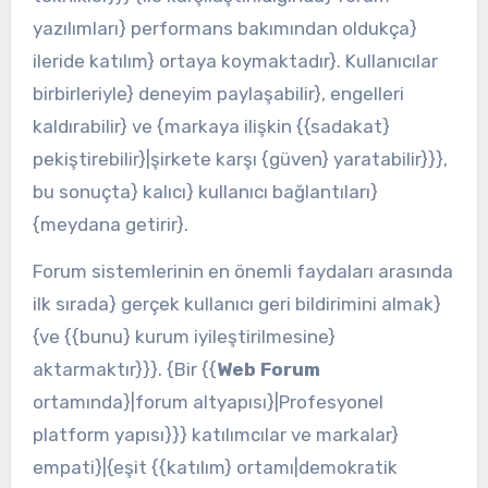
yazılımları} performans bakımından oldukça}
ileride katılım} ortaya koymaktadır}. Kullanıcılar
birbirleriyle} deneyim paylaşabilir}, engelleri
kaldırabilir} ve {markaya ilişkin {{sadakat}
pekiştirebilir}|şirkete karşı {güven} yaratabilir}}},
bu sonuçta} kalıcı} kullanıcı bağlantıları}
{meydana getirir}.
Forum sistemlerinin en önemli faydaları arasında
ilk sırada} gerçek kullanıcı geri bildirimini almak}
{ve {{bunu} kurum iyileştirilmesine}
aktarmaktır}}}. {Bir {{
Web Forum
ortamında}|forum altyapısı}|Profesyonel
platform yapısı}}} katılımcılar ve markalar}
empati}|{eşit {{katılım} ortamı|demokratik