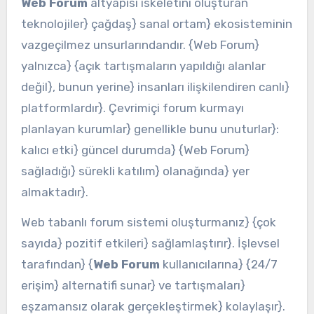
Web Forum
altyapısı iskeletini oluşturan
teknolojiler} çağdaş} sanal ortam} ekosisteminin
vazgeçilmez unsurlarındandır. {Web Forum}
yalnızca} {açık tartışmaların yapıldığı alanlar
değil}, bunun yerine} insanları ilişkilendiren canlı}
platformlardır}. Çevrimiçi forum kurmayı
planlayan kurumlar} genellikle bunu unuturlar}:
kalıcı etki} güncel durumda} {Web Forum}
sağladığı} sürekli katılım} olanağında} yer
almaktadır}.
Web tabanlı forum sistemi oluşturmanız} {çok
sayıda} pozitif etkileri} sağlamlaştırır}. İşlevsel
tarafından} {
Web Forum
kullanıcılarına} {24/7
erişim} alternatifi sunar} ve tartışmaları}
eşzamansız olarak gerçekleştirmek} kolaylaşır}.