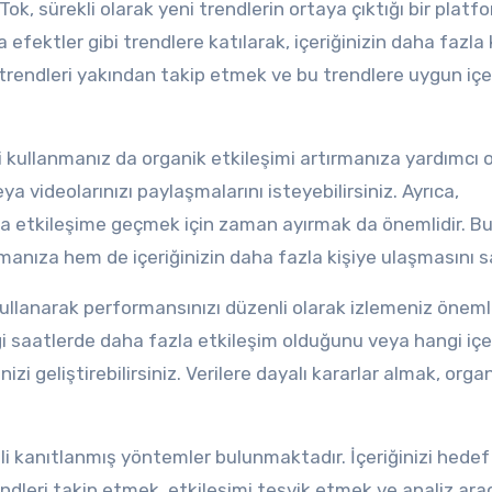
Tok, sürekli olarak yeni trendlerin ortaya çıktığı bir platf
efektler gibi trendlere katılarak, içeriğinizin daha fazla 
 trendleri yakından takip etmek ve bu trendlere uygun içer
i kullanmanız da organik etkileşimi artırmanıza yardımcı ol
ya videolarınızı paylaşmalarını isteyebilirsiniz. Ayrıca,
rla etkileşime geçmek için zaman ayırmak da önemlidir. Bu
urmanıza hem de içeriğinizin daha fazla kişiye ulaşmasını s
kullanarak performansınızı düzenli olarak izlemeniz önemli
gi saatlerde daha fazla etkileşim olduğunu veya hangi içer
zi geliştirebilirsiniz. Verilere dayalı kararlar almak, orga
tli kanıtlanmış yöntemler bulunmaktadır. İçeriğinizi hedef
endleri takip etmek, etkileşimi teşvik etmek ve analiz araç