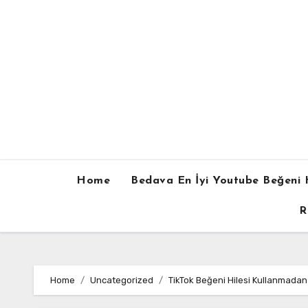
Skip
to
content
Home
Bedava En İyi Youtube Beğeni H
R
Home
Uncategorized
TikTok Beğeni Hilesi Kullanmadan O