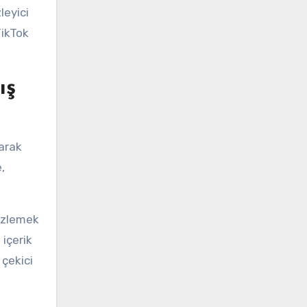
leyici
TikTok
ış
larak
,
 izlemek
 içerik
 çekici