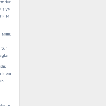
ormdur.
kişiye
ikler
abilir.
 tür
ağlar.
dir.
iklerin
nik
larını