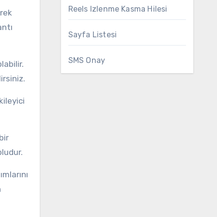
Reels Izlenme Kasma Hilesi
antı
Sayfa Listesi
SMS Onay
irsiniz.
oludur.
n