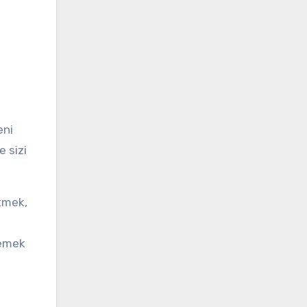
eni
e sizi
etmek,
lemek