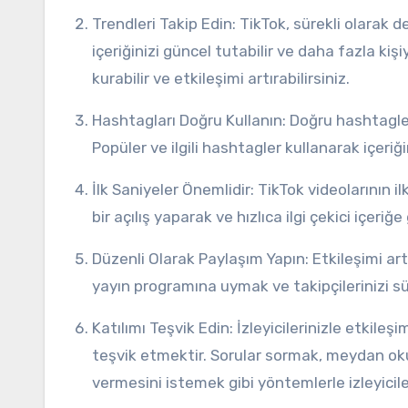
Trendleri Takip Edin: TikTok, sürekli olarak değişen trendlerle doludur. Popüler olan trendleri takip ederek
içeriğinizi güncel tutabilir ve daha fazla kişiy
kurabilir ve etkileşimi artırabilirsiniz.
Hashtagları Doğru Kullanın: Doğru hashtagler, içeriğinizin daha geniş bir kitleye ulaşmasına yardımcı olabilir.
Popüler ve ilgili hashtagler kullanarak içeriği
İlk Saniyeler Önemlidir: TikTok videolarının ilk saniyeleri, izleyiciyi çekmek için kritik öneme sahiptir. Etkileyici
bir açılış yaparak ve hızlıca ilgi çekici içeriğe
Düzenli Olarak Paylaşım Yapın: Etkileşimi artırmak için düzenli olarak içerik paylaşmak önemlidir. Belli bir
yayın programına uymak ve takipçilerinizi sür
Katılımı Teşvik Edin: İzleyicilerinizle etkileşime geçmenizin en iyi yolu, yorumlara yanıt vermek ve katılımlarını
teşvik etmektir. Sorular sormak, meydan oku
vermesini istemek gibi yöntemlerle izleyicileri