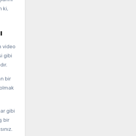
 ki,
ı
n video
i gibi
dır.
n bir
r olmak
ar gibi
ş bir
sınız.