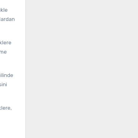
ikle
lardan
eklere
üme
ilinde
sini
lere,