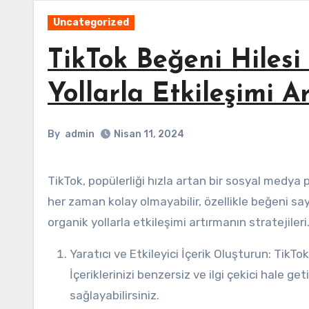
Uncategorized
TikTok Beğeni Hiles
Yollarla Etkileşimi Ar
By
admin
Nisan 11, 2024
TikTok, popülerliği hızla artan bir sosyal medya platformu haline gelmiştir. Ancak, TikTok'ta etkileşimi artırmak
her zaman kolay olmayabilir, özellikle beğeni sa
organik yollarla etkileşimi artırmanın stratejileri
Yaratıcı ve Etkileyici İçerik Oluşturun: TikTok, eğlenceli ve yaratıcı içeriği teşvik eden bir platformdur.
İçeriklerinizi benzersiz ve ilgi çekici hale g
sağlayabilirsiniz.