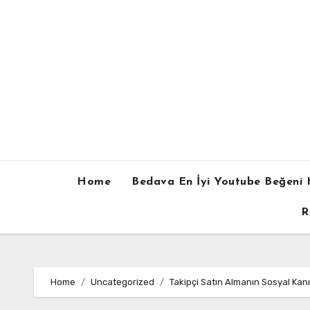
Skip
to
content
Home
Bedava En İyi Youtube Beğeni H
R
Home
Uncategorized
Takipçi Satın Almanın Sosyal Kan