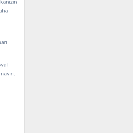
rkanızın
daha
barı
syal
tmayın,