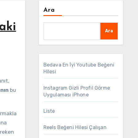
Ara
aki
Ara
Bedava En İyi Youtube Beğeni
Hilesi
Instagram Gizli Profil Görme
anın
bu
Uygulaması iPhone
Liste
tırmakla
ına
Reels Beğeni Hilesi Çalışan
ereken