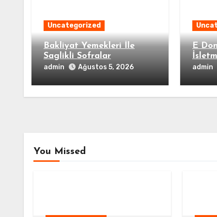
Uncategorized
Uncat
Bakliyat Yemekleri İle
E Don
Saglikli Sofralar
İslet
Hazir
admin
admin
Ağustos 5, 2026
You Missed