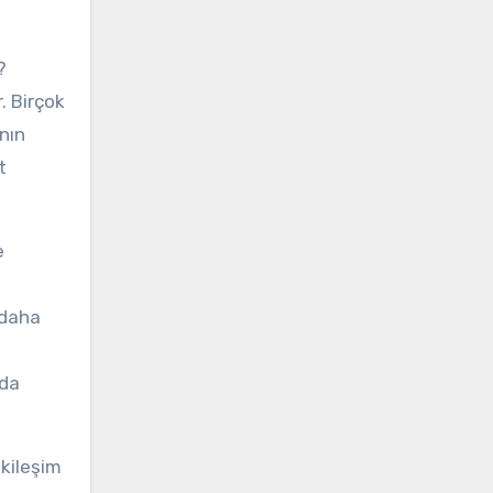
?
. Birçok
anın
t
e
, daha
 da
tkileşim