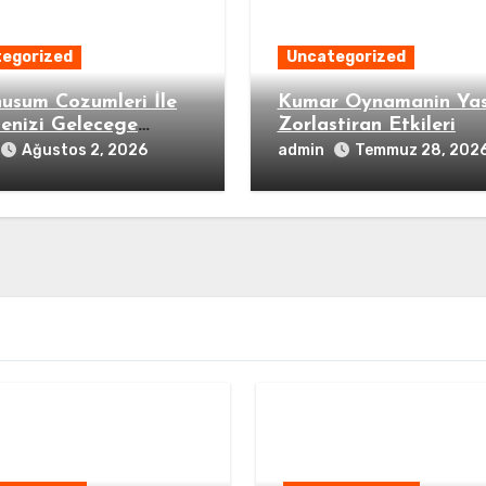
egorized
Uncategorized
usum Cozumleri İle
Kumar Oynamanin Ya
menizi Gelecege
Zorlastiran Etkileri
layin
admin
Ağustos 2, 2026
Temmuz 28, 202