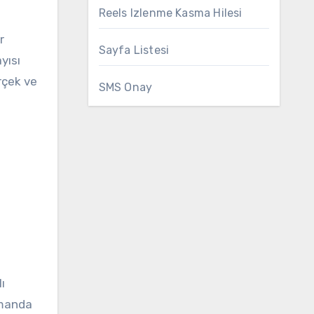
Reels Izlenme Kasma Hilesi
r
Sayfa Listesi
yısı
rçek ve
SMS Onay
ı
amanda