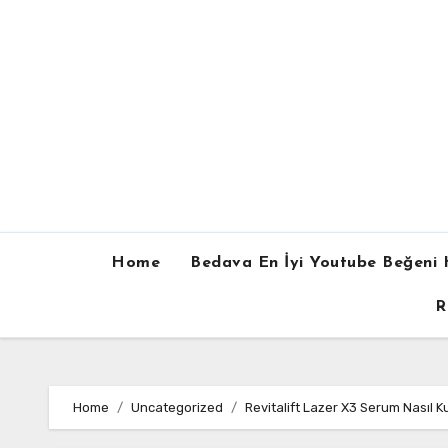
Skip
to
content
Home
Bedava En İyi Youtube Beğeni H
R
Home
Uncategorized
Revitalift Lazer X3 Serum Nasıl Kul