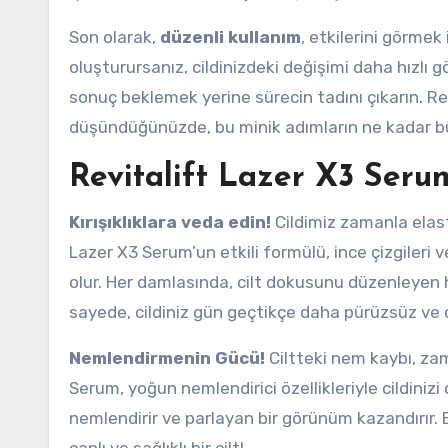
Son olarak,
düzenli kullanım
, etkilerini görmek
oluşturursanız, cildinizdeki değişimi daha hızlı g
sonuç beklemek yerine sürecin tadını çıkarın. Rev
düşündüğünüzde, bu minik adımların ne kadar bü
Revitalift Lazer X3 Serum:
Kırışıklıklara veda edin!
Cildimiz zamanla elast
Lazer X3 Serum’un etkili formülü, ince çizgileri ve
olur. Her damlasında, cilt dokusunu düzenleyen h
sayede, cildiniz gün geçtikçe daha pürüzsüz ve 
Nemlendirmenin Gücü!
Ciltteki nem kaybı, zam
Serum, yoğun nemlendirici özellikleriyle cildinizi
nemlendirir ve parlayan bir görünüm kazandırır