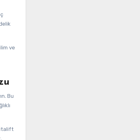
aç
delik
lim ve
zu
yın. Bu
lıklı
talift
.