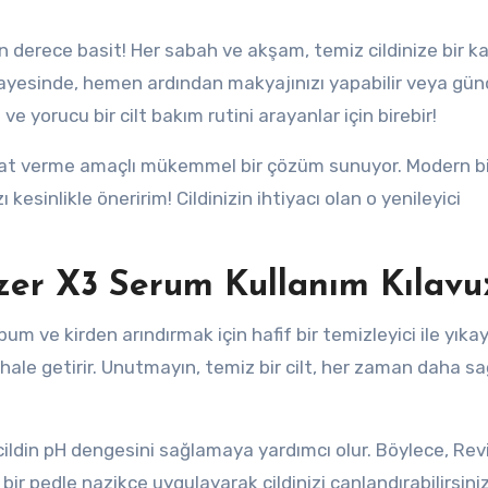
n derece basit! Her sabah ve akşam, temiz cildinize bir k
sayesinde, hemen ardından makyajınızı yapabilir veya gün
 yorucu bir cilt bakım rutini arayanlar için birebir!
ayat verme amaçlı mükemmel bir çözüm sunuyor. Modern bi
esinlikle öneririm! Cildinizin ihtiyacı olan o yenileyici
azer X3 Serum Kullanım Kılavu
sebum ve kirden arındırmak için hafif bir temizleyici ile yıka
hale getirir. Unutmayın, temiz bir cilt, her zaman daha sağ
ildin pH dengesini sağlamaya yardımcı olur. Böylece, Revi
ir pedle nazikçe uygulayarak cildinizi canlandırabilirsiniz