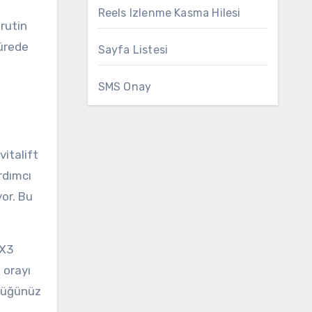
Reels Izlenme Kasma Hilesi
 rutin
sürede
Sayfa Listesi
SMS Onay
vitalift
ardımcı
or. Bu
 X3
 orayı
rdüğünüz