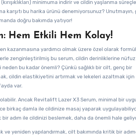
 (kırışıklıkları) minimuma indirir ve cildin yaşlanma süreçle
ma karşıtı bu harika ürünü denemiyorsunuz? Unutmayın,
zamanda doğru bakımda yatıyor!
m: Hem Etkili Hem Kolay!
niden kazanmasına yardımcı olmak üzere özel olarak formü
lerle zenginleştirilmiş bu serum, cildin derinliklerine nüfu
 neden bu kadar önemli? Çünkü sağlıklı bir cilt, genç bir
, cildin elastikiyetini artırmak ve lekeleri azaltmak için
ayda var.
ı olabilir. Ancak Revitalift Lazer X3 Serum, minimal bir uy
e birkaç damla ile cildinize masaj yaparak uygulayabiliy
k bir adım ile cildinizi beslemek, daha da önemli hale geliy
ve yeniden yapılandırmak, cilt bakımında kritik bir adımd