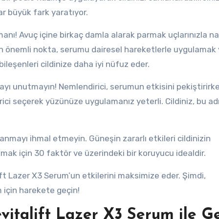
r büyük fark yaratıyor.
anı! Avuç içine birkaç damla alarak parmak uçlarınızla n
en önemli nokta, serumu dairesel hareketlerle uygulamak
leşenleri cildinize daha iyi nüfuz eder.
yı unutmayın! Nemlendirici, serumun etkisini pekiştirirk
irici seçerek yüzünüze uygulamanız yeterli. Cildiniz, bu ad
mayı ihmal etmeyin. Güneşin zararlı etkileri cildinizin
umak için 30 faktör ve üzerindeki bir koruyucu idealdir.
ift Lazer X3 Serum’un etkilerini maksimize eder. Şimdi,
 için harekete geçin!
evitalift Lazer X3 Serum ile G