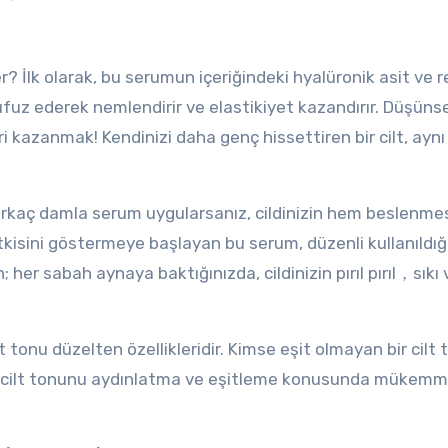
r? İlk olarak, bu serumun içeriğindeki hyalüronik asit ve r
nüfuz ederek nemlendirir ve elastikiyet kazandırır. Düşüns
 kazanmak! Kendinizi daha genç hissettiren bir cilt, aynı
 birkaç damla serum uygularsanız, cildinizin hem beslenmes
tkisini göstermeye başlayan bu serum, düzenli kullanıldı
 her sabah aynaya baktığınızda, cildinizin pırıl pırıl，sıkı
t tonu düzelten özellikleridir. Kimse eşit olmayan bir cilt
, cilt tonunu aydınlatma ve eşitleme konusunda mükemme