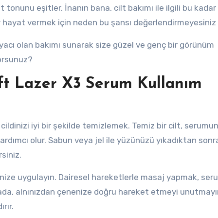
t tonunu eşitler. İnanın bana, cilt bakımı ile ilgili bu kadar
r hayat vermek için neden bu şansı değerlendirmeyesiniz 
iyacı olan bakımı sunarak size güzel ve genç bir görünüm
orsunuz?
lift Lazer X3 Serum Kullanım
ildinizi iyi bir şekilde temizlemek. Temiz bir cilt, serumu
ardımcı olur. Sabun veya jel ile yüzünüzü yıkadıktan sonra
rsiniz.
ldinize uygulayın. Dairesel hareketlerle masaj yapmak, se
sırada, alnınızdan çenenize doğru hareket etmeyi unutmayı
rır.