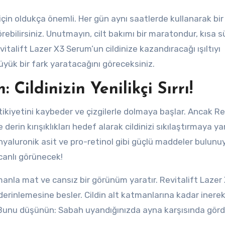
 için oldukça önemli. Her gün aynı saatlerde kullanarak bir
örebilirsiniz. Unutmayın, cilt bakımı bir maratondur, kısa 
italift Lazer X3 Serum’un cildinize kazandıracağı ışıltıyı
yük bir fark yaratacağını göreceksiniz.
 Cildinizin Yenilikçi Sırrı!
ikiyetini kaybeder ve çizgilerle dolmaya başlar. Ancak Re
 derin kırışıklıkları hedef alarak cildinizi sıkılaştırmaya y
yaluronik asit ve pro-retinol gibi güçlü maddeler bulunuy
canlı görünecek!
anla mat ve cansız bir görünüm yaratır. Revitalift Lazer
 derinlemesine besler. Cildin alt katmanlarına kadar inerek
. Bunu düşünün: Sabah uyandığınızda ayna karşısında gö