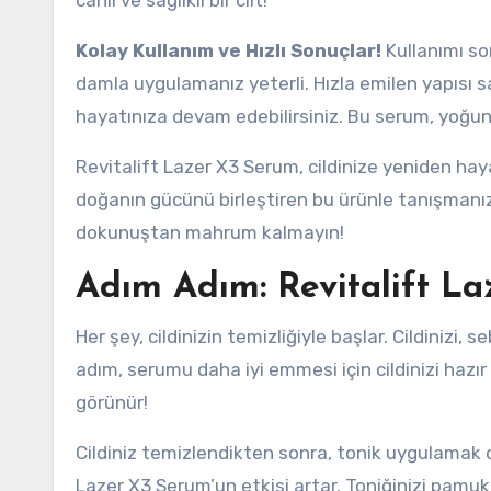
canlı ve sağlıklı bir cilt!
Kolay Kullanım ve Hızlı Sonuçlar!
Kullanımı so
damla uygulamanız yeterli. Hızla emilen yapısı 
hayatınıza devam edebilirsiniz. Bu serum, yoğun ve
Revitalift Lazer X3 Serum, cildinize yeniden h
doğanın gücünü birleştiren bu ürünle tanışmanızı k
dokunuştan mahrum kalmayın!
Adım Adım: Revitalift L
Her şey, cildinizin temizliğiyle başlar. Cildinizi, 
adım, serumu daha iyi emmesi için cildinizi hazır 
görünür!
Cildiniz temizlendikten sonra, tonik uygulamak c
Lazer X3 Serum’un etkisi artar. Toniğinizi pamuk b