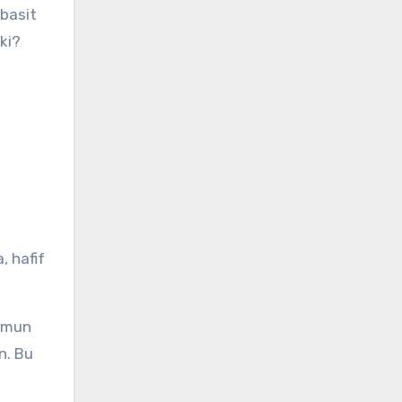
 basit
ki?
n
, hafif
rumun
n. Bu