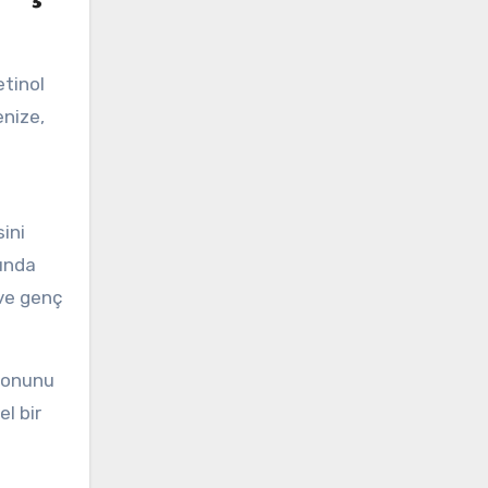
etinol
enize,
ini
ğında
 ve genç
 tonunu
l bir