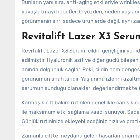
Bunların yanı sıra, anti-aging etkileriyle wrinkles
yavaşlatmayı hedefler. O yüzden, neden yaşlan
görünmenin sırrı sadece ürünlerde değil, aynı 
Revitalift Lazer X3 Seru
Revitalift Lazer X3 Serum, cildin gençliğini ye
edilmiştir. Hyaluronik asit ve diğer güçlü bileşen
anında dolgunluk sağlar. Peki, cildin nem dengesi
görünümün anahtarıdır. Yaşlanma izlerini azaltmak
serumun sunduğu olanakları değerlendirmekte f
Karmaşık cilt bakım rutinleri genellikle can sıkıc
ile maksimum etki sağlama vaadi sunuyor. Sadec
Günlük rutininize ekleyebileceğiniz hızlı ve prati
Zamanla ciltte meydana gelen hasarları onarmak 