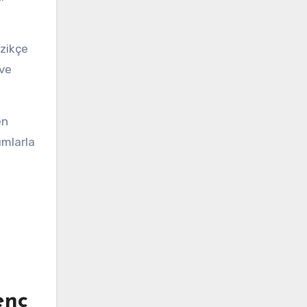
azikçe
 ve
en
ımlarla
enç