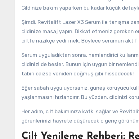
Cildinize bakım yaparken bu kadar küçük detayla
Şimdi, Revitalift Lazer X3 Serum ile tanışma zam
cildinize masaj yapın. Dikkat etmeniz gereken 
ciltte nazikçe yedirmek. Böylece serumun aktif bi
Serum uyguladıktan sonra, nemlendirici kullanma
cildinizi de besler. Bunun için uygun bir nemlend
tabiri caizse yeniden doğmuş gibi hissedecek!
Eğer sabah uyguluyorsanız, güneş koruyucu kullan
yaşlanmasını hızlandırır. Bu yüzden, cildinizi kor
Her adım, cilt bakımınıza katkı sağlar ve Revital
görenlerinizi hayrete düşürecek o genç görünüm
Cilt Yenileme Rehberi: R