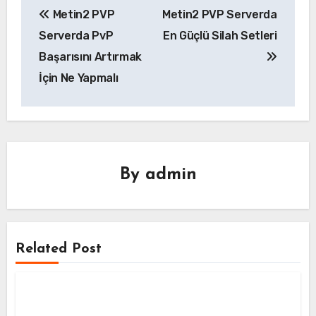
Metin2 PVP
Metin2 PVP Serverda
gezinmesi
Serverda PvP
En Güçlü Silah Setleri
Başarısını Artırmak
İçin Ne Yapmalı
By
admin
Related Post