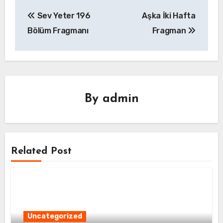
Yazı
Sev Yeter 196
Aşka İki Hafta
gezinmesi
Bölüm Fragmanı
Fragman
By
admin
Related Post
Uncategorized