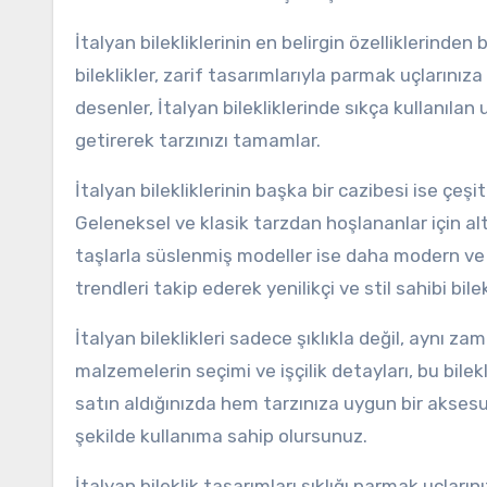
İtalyan bilekliklerinin en belirgin özelliklerinden bi
bileklikler, zarif tasarımlarıyla parmak uçlarınıza e
desenler, İtalyan bilekliklerinde sıkça kullanılan u
getirerek tarzınızı tamamlar.
İtalyan bilekliklerinin başka bir cazibesi ise çeş
Geleneksel ve klasik tarzdan hoşlananlar için altı
taşlarla süslenmiş modeller ise daha modern ve
trendleri takip ederek yenilikçi ve stil sahibi bil
İtalyan bileklikleri sadece şıklıkla değil, aynı z
malzemelerin seçimi ve işçilik detayları, bu bilekl
satın aldığınızda hem tarzınıza uygun bir aksesua
şekilde kullanıma sahip olursunuz.
İtalyan bileklik tasarımları şıklığı parmak uçların