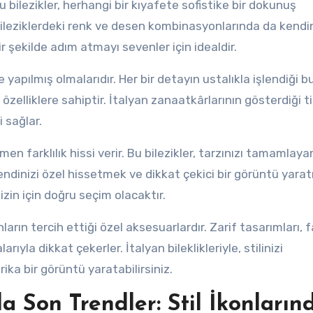
u bilezikler, herhangi bir kıyafete sofistike bir dokunuş
, bileziklerdeki renk ve desen kombinasyonlarında da kendi
r şekilde adım atmayı sevenler için idealdir.
iyle yapılmış olmalarıdır. Her bir detayın ustalıkla işlendiği b
özelliklere sahiptir. İtalyan zanaatkârlarının gösterdiği tit
i sağlar.
men farklılık hissi verir. Bu bilezikler, tarzınızı tamamlaya
Kendinizi özel hissetmek ve dikkat çekici bir görüntü yar
 sizin için doğru seçim olacaktır.
nların tercih ettiği özel aksesuarlardır. Zarif tasarımları, f
arıyla dikkat çekerler. İtalyan bileklikleriyle, stilinizi
ka bir görüntü yaratabilirsiniz.
a Son Trendler: Stil İkonların