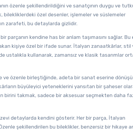
çanın özenle şekillendirildiğini ve sanatçının duygu ve tu
k, bilekliklerdeki özel desenler, işlemeler ve süslemeler
ın zarafeti, bu detaylarda gizlidir.
 bir parçanın kendine has bir anlam taşımasını sağlar. Bu 
akan kişiye özel bir ifade sunar. İtalyan zanaatkârlar, stil
 de ustalıkla kullanarak, zamansız ve klasik tasarımlar or
ite ve özenle birleştiğinde, adeta bir sanat eserine dönüşü
atkârların büyüleyici yeteneklerini yansıtan bir şaheser ola
den birini takmak, sadece bir aksesuar seçmekten daha faz
izevi detaylarda kendini gösterir. Her bir parça, İtalyan
zenle şekillendirilen bu bileklikler, benzersiz bir hikaye a