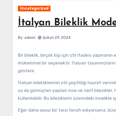
Uncategorized
İtalyan Bileklik Model
By
admin
Şubat 29, 2024
Bir bileklik, birçok kişi için stil ifadesi yapmanın eşsiz bir yoludur. İtalyan bileklikleri, zarafet ve şıklık arayanlar için
mükemmel bir seçenektir. İtalyan tasarımcıların u
gösterir.
İtalyan bilekliklerinin stil çeşitliliği hayret ve
ya da gümüşten yapılan ince ve zarif bilezikler,
kullanılabilir. Bu bileziklerin üzerindeki incelikle 
Eğer daha cesur bir tarzı tercih ediyorsanız, büyük