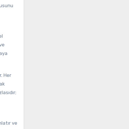
tkusunu
el
 ve
taya
r. Her
rak
lasıdır;
nlatır ve