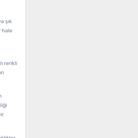
ya şık
r hale
ı renkli
an
n
liği
ir
klikler,