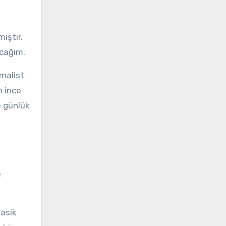
ıştır.
acağım.
imalist
n ince
ve günlük
e
lasik