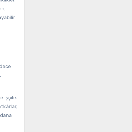
en,
yabilir
adece
,
 işçilik
tkârlar,
eydana