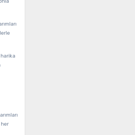
phia
arımları
lerle
 harika
n
arımları
 her