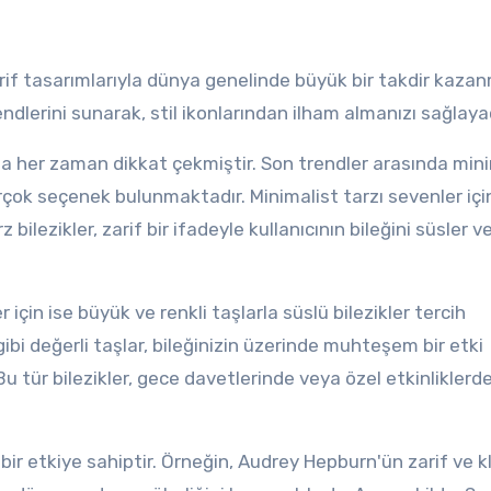
rif tasarımlarıyla dünya genelinde büyük bir takdir kazanm
endlerini sunarak, stil ikonlarından ilham almanızı sağlay
ıyla her zaman dikkat çekmiştir. Son trendler arasında min
irçok seçenek bulunmaktadır. Minimalist tarzı sevenler içi
 bilezikler, zarif bir ifadeyle kullanıcının bileğini süsler 
 için ise büyük ve renkli taşlarla süslü bilezikler tercih
bi değerli taşlar, bileğinizin üzerinde muhteşem bir etki
Bu tür bilezikler, gece davetlerinde veya özel etkinliklerd
 bir etkiye sahiptir. Örneğin, Audrey Hepburn'ün zarif ve k