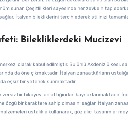
rünüm sunar. Çeşitlilikleri sayesinde her zevke hitap ederk
ağlar. İtalyan bilekliklerini tercih ederek stilinizi tamamla
feti: Bilekliklerdeki Mucizevi
merkezi olarak kabul edilmiştir. Bu ünlü Akdeniz ülkesi, s
ında da öne çıkmaktadır. İtalyan zanaatkârların ustalığı
ada eşsiz bir yetenek sunmaktadır.
 benzersiz bir hikayeyi anlattığından kaynaklanmaktadır. İnce
ne özgü bir karaktere sahip olmasını sağlar. İtalyan zanaa
ibi malzemeleri ustalıkla kullanarak, göz alıcı tasarımlar m