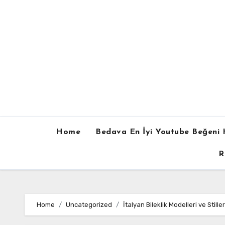
Skip
to
content
Home
Bedava En İyi Youtube Beğeni H
R
Home
Uncategorized
İtalyan Bileklik Modelleri ve Stiller