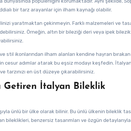
da dünyasında popülerliğini korumaktadır. Aynı şekilde, So
ddialı bir tarz arayanlar için ilham kaynağı olabilir.
tilinizi yaratmaktan çekinmeyin. Farklı malzemeleri ve tas
ilirsiniz. Örneğin, altın bir bileziği deri veya ipek bilezik
bilirsiniz.
 ve stil ikonlarından ilham alanları kendine hayran bırakan
çin cesur adımlar atarak bu eşsiz modayı keşfedin. İtalya
 ve tarzınızı en üst düzeye çıkarabilirsiniz.
 Getiren İtalyan Bileklik
la ünlü bir ülke olarak bilinir. Bu ünlü ülkenin bileklik tas
an bileklikleri, benzersiz tasarımları ve özgün detaylarıyla