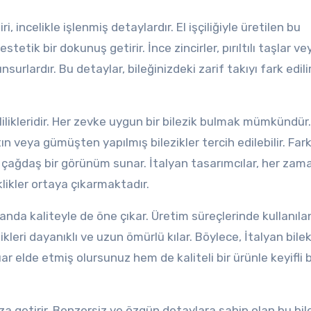
ri, incelikle işlenmiş detaylardır. El işçiliğiyle üretilen bu
stetik bir dokunuş getirir. İnce zincirler, pırıltılı taşlar ve
nsurlardır. Bu detaylar, bileğinizdeki zarif takıyı fark edili
itlilikleridir. Her zevke uygun bir bilezik bulmak mümkündür.
n veya gümüşten yapılmış bilezikler tercih edilebilir. Farkl
 çağdaş bir görünüm sunar. İtalyan tasarımcılar, her zam
eklikler ortaya çıkarmaktadır.
amanda kaliteyle de öne çıkar. Üretim süreçlerinde kullanıla
ikleri dayanıklı ve uzun ömürlü kılar. Böylece, İtalyan bilek
r elde etmiş olursunuz hem de kaliteli bir ürünle keyifli b
ıza getirir. Benzersiz ve özgün detaylara sahip olan bu bile