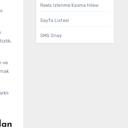
Reels Izlenme Kasma Hilesi
ni
Sayfa Listesi
u
SMS Onay
izlik,
n ve
atmak
arklı
dan