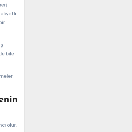
erji
liyetli
bir
eş
de bile
meler,
enin
cı olur.