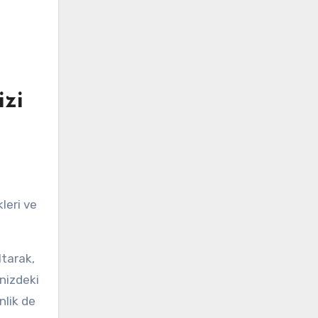
izi
leri ve
ltarak,
inizdeki
nlik de