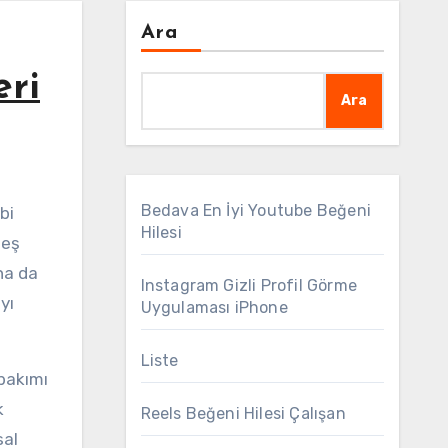
Ara
eri
Ara
Bedava En İyi Youtube Beğeni
Hilesi
neş
aha da
Instagram Gizli Profil Görme
yı
Uygulaması iPhone
Liste
 bakımı
k
Reels Beğeni Hilesi Çalışan
sal