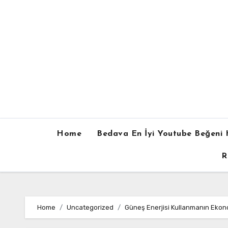
Skip
to
content
Home
Bedava En İyi Youtube Beğeni H
R
Home
Uncategorized
Güneş Enerjisi Kullanmanın Ekono