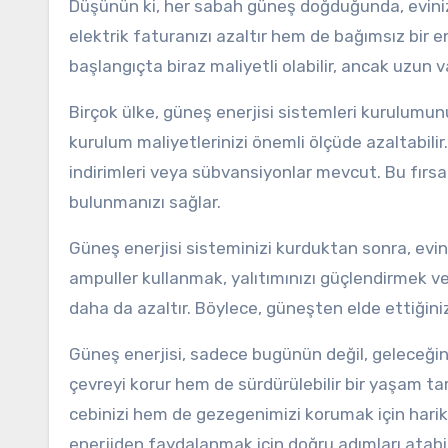
Düşünün ki, her sabah güneş doğduğunda, evinizi
elektrik faturanızı azaltır hem de bağımsız bir e
başlangıçta biraz maliyetli olabilir, ancak uzun v
Birçok ülke, güneş enerjisi sistemleri kurulumun
kurulum maliyetlerinizi önemli ölçüde azaltabilir.
indirimleri veya sübvansiyonlar mevcut. Bu fırs
bulunmanızı sağlar.
Güneş enerjisi sisteminizi kurduktan sonra, evini
ampuller kullanmak, yalıtımınızı güçlendirmek ve 
daha da azaltır. Böylece, güneşten elde ettiğiniz 
Güneş enerjisi, sadece bugünün değil, geleceğin 
çevreyi korur hem de sürdürülebilir bir yaşam t
cebinizi hem de gezegenimizi korumak için hari
enerjiden faydalanmak için doğru adımları atabili