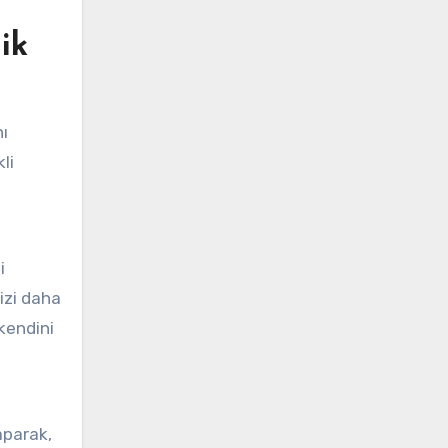
ik
nı
li
i
nizi daha
 kendini
aparak,