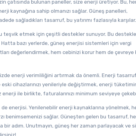
n çatısında bulunan paneller, size enerji üretiyor. Bu, h
nerji kaynağına sahip olmanızı sağlar. Güneş panelleri,
adede sağladıkları tasarruf, bu yatırımı fazlasıyla karşılar
u teşvik etmek için çeşitli destekler sunuyor. Bu destekle
 Hatta bazı yerlerde, güneş enerjisi sistemleri için vergi
atları değerlendirmek, hem cebinizi korur hem de çevreye
zde enerji verimliliğini artırmak da önemli. Enerji tasarruf
eski cihazlarınızı yenileriyle değiştirmek, enerji tüketimin
enerji ile birlikte, faturalarınızı minimum seviyeye çekebil
de enerjisi. Yenilenebilir enerji kaynaklarına yönelmek, 
arzı benimsemenizi sağlar. Güneşten gelen bu tasarruf, h
ka bir adım. Unutmayın, güneş her zaman parlayacak ve s
rsiniz!