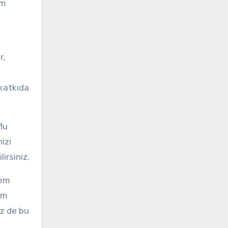
em
.
r,
 katkıda
lu
izi
irsiniz.
hem
em
iz de bu