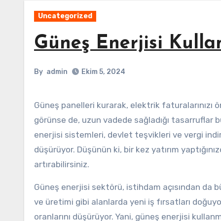
Uncategorized
Güneş Enerjisi Kulla
By
admin
Ekim 5, 2024
Güneş panelleri kurarak, elektrik faturalarınızı önemli ölçüde azaltabilirsiniz. İlk yatırım maliyeti yüksek gibi
görünse de, uzun vadede sağladığı tasarruflar bu
enerjisi sistemleri, devlet teşvikleri ve vergi ind
düşürüyor. Düşünün ki, bir kez yatırım yaptığınızd
artırabilirsiniz.
Güneş enerjisi sektörü, istihdam açısından da b
ve üretimi gibi alanlarda yeni iş fırsatları doğuy
oranlarını düşürüyor. Yani, güneş enerjisi kull