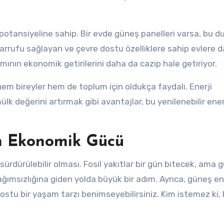
 potansiyeline sahip. Bir evde güneş panelleri varsa, bu 
 tasarrufu sağlayan ve çevre dostu özelliklere sahip evlere 
nımının ekonomik getirilerini daha da cazip hale getiriyor.
hem bireyler hem de toplum için oldukça faydalı. Enerji
k değerini artırmak gibi avantajlar, bu yenilenebilir ener
in Ekonomik Gücü
sürdürülebilir olması. Fosil yakıtlar bir gün bitecek, ama 
msızlığına giden yolda büyük bir adım. Ayrıca, güneş ene
 dostu bir yaşam tarzı benimseyebilirsiniz. Kim istemez ki