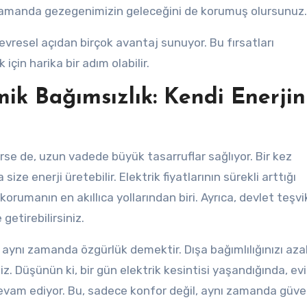
ı zamanda gezegenimizin geleceğini de korumuş olursunuz.
vresel açıdan birçok avantaj sunuyor. Bu fırsatları
çin harika bir adım olabilir.
ik Bağımsızlık: Kendi Enerjin
irse de, uzun vadede büyük tasarruflar sağlıyor. Bir kez
ize enerji üretebilir. Elektrik fiyatlarının sürekli arttığı
rumanın en akıllıca yollarından biri. Ayrıca, devlet teşvik
 getirebilirsiniz.
, aynı zamanda özgürlük demektir. Dışa bağımlılığınızı aza
niz. Düşünün ki, bir gün elektrik kesintisi yaşandığında, ev
evam ediyor. Bu, sadece konfor değil, aynı zamanda güve