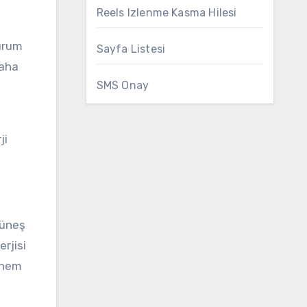
Reels Izlenme Kasma Hilesi
durum
Sayfa Listesi
daha
SMS Onay
ji
güneş
rjisi
, hem