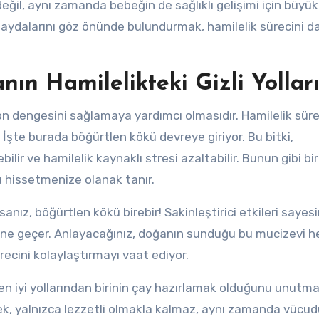
ğil, aynı zamanda bebeğin de sağlıklı gelişimi için büyük 
aydalarını göz önünde bulundurmak, hamilelik sürecini d
ın Hamilelikteki Gizli Yollar
mon dengesini sağlamaya yardımcı olmasıdır. Hamilelik sür
şte burada böğürtlen kökü devreye giriyor. Bu bitki,
bilir ve hamilelik kaynaklı stresi azaltabilir. Bunun gibi bir
 hissetmenize olanak tanır.
nız, böğürtlen kökü birebir! Sakinleştirici etkileri sayes
önüne geçer. Anlayacağınız, doğanın sunduğu bu mucizevi h
ecini kolaylaştırmayı vaat ediyor.
en iyi yollarından birinin çay hazırlamak olduğunu unutma
ek, yalnızca lezzetli olmakla kalmaz, aynı zamanda vücu