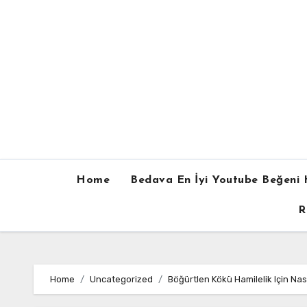
Skip
to
content
Home
Bedava En İyi Youtube Beğeni H
R
Home
Uncategorized
Böğürtlen Kökü Hamilelik Için Nasıl