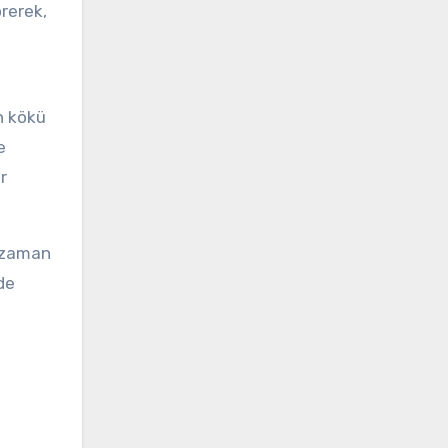
örerek,
n kökü
e
r
r zaman
de