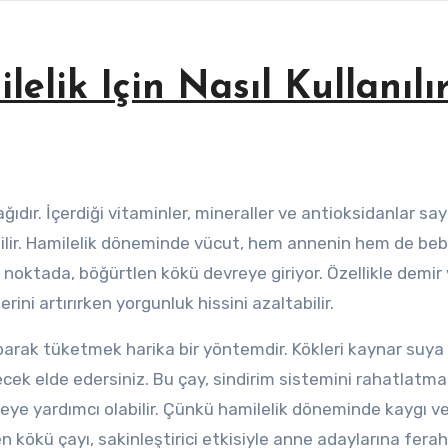
lik Için Nasıl Kullanılı
bilir. Hamilelik döneminde vücut, hem annenin hem de be
u noktada, böğürtlen kökü devreye giriyor. Özellikle demir
rini artırırken yorgunluk hissini azaltabilir.
arak tüketmek harika bir yöntemdir. Kökleri kaynar suya 
içecek elde edersiniz. Bu çay, sindirim sistemini rahatlatma
ye yardımcı olabilir. Çünkü hamilelik döneminde kaygı ve
en kökü çayı, sakinleştirici etkisiyle anne adaylarına ferah