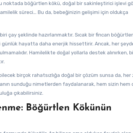
Bu noktada böğürtlen kökü, doğal bir sakinleştirici işlevi g
r hamilelik süreci… Bu da, bebeğinizin gelişimi için oldukça
iri çay şeklinde hazırlanmaktır. Sıcak bir fincan böğürtle
 günlük hayatta daha enerjik hissettirir. Ancak, her şeyd
mamalıdır. Hamilelikte doğal yollarla destek alınırken, bi
ır.
bilecek birçok rahatsızlığa doğal bir çözüm sunsa da, he
, doğanın sunduğu nimetlerden faydalanarak, hem sizin hem 
luğa çıkabilirsiniz.
lenme: Böğürtlen Kökünün