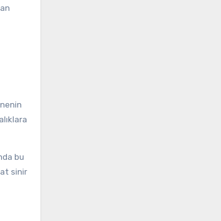
dan
nnenin
alıklara
ında bu
at sinir
a