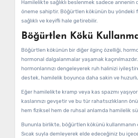
Hamilelikte sağlıklı beslenmek sadece annenin de
öneme sahiptir. Böğürtlen kökünün bu yöndeki f
sağlıklı ve keyifli hale getirebilir.
Böğürtlen Kökü Kullanman
Böğürtlen kökünün bir diğer ilginç özelliği, hor
hormonal dalgalanmalar yaşamak kaçınılmazdır. İ
hormonlarınızı dengeleyerek ruh halinizi iyileştire
destek, hamilelik boyunca daha sakin ve huzurlu
Eğer hamilelikte kramp veya kas spazmı yaşıyorsa
kaslarınızı gevşetir ve bu tür rahatsızlıkların 
hem fiziksel hem de ruhsal anlamda hamilelik sür
Bununla birlikte, böğürtlen kökünü kullanmanın 
Sıcak suyla demleyerek elde edeceğiniz bu içec