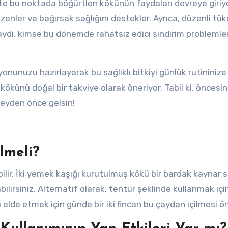
 İşte bu noktada böğürtlen kökünün faydaları devreye giriyo
üzenler ve bağırsak sağlığını destekler. Ayrıca, düzenli tü
Haydi, kimse bu dönemde rahatsız edici sindirim problemler
yonunuzu hazırlayarak bu sağlıklı bitkiyi günlük rutininize
 kökünü doğal bir takviye olarak öneriyor. Tabii ki, öncesi
eyden önce gelsin!
lmeli?
ilir. İki yemek kaşığı kurutulmuş kökü bir bardak kaynar 
ilirsiniz. Alternatif olarak, tentür şeklinde kullanmak içi
ı elde etmek için günde bir iki fincan bu çaydan içilmesi öne