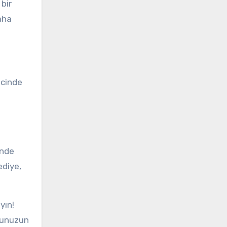
bir
aha
ı
ecinde
inde
ediye,
yın!
dunuzun