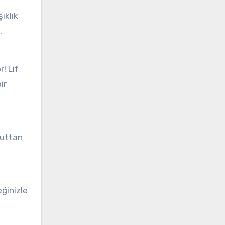
ıklık
,
! Lif
ir
ücuttan
ğinizle