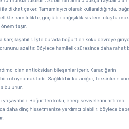
ye formunda tüketilir. Az bilinen ama oldukça faydalı olan
ile dikkat çeker. Tamamlayıcı olarak kullanıldığında, bağış
zellikle hamilelikte, güçlü bir bağışıklık sistemi oluşturmak
 önem taşır.
la karşılaşabilir. İşte burada böğürtlen kökü devreye giriyor
k sorununu azaltır. Böylece hamilelik süresince daha rahat b
dımcı olan antioksidan bileşenler içerir. Karaciğerin
 bir rol oynamaktadır. Sağlıklı bir karaciğer, toksinlerin v
a bulunur.
yaşayabilir. Böğürtlen kökü, enerji seviyelerini artırma
ca daha dinç hissetmenize yardımcı olabilir; böylece bebe
r.