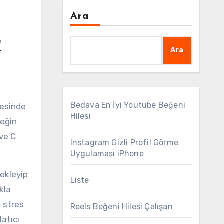
Ara
r
Ara
Bedava En İyi Youtube Beğeni
Hilesi
beğin
 ve C
Instagram Gizli Profil Görme
Uygulaması iPhone
ekleyip
Liste
kla
 stres
Reels Beğeni Hilesi Çalışan
latıcı