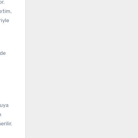
r.
ketim,
iyle
nde
suya
n
rilir.