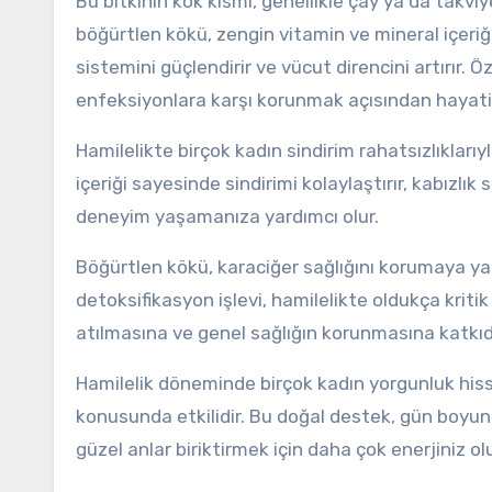
Bu bitkinin kök kısmı, genellikle çay ya da takvi
böğürtlen kökü, zengin vitamin ve mineral içeriği 
sistemini güçlendirir ve vücut direncini artırır. Ö
enfeksiyonlara karşı korunmak açısından hayati
Hamilelikte birçok kadın sindirim rahatsızlıklarıy
içeriği sayesinde sindirimi kolaylaştırır, kabızlı
deneyim yaşamanıza yardımcı olur.
Böğürtlen kökü, karaciğer sağlığını korumaya yar
detoksifikasyon işlevi, hamilelikte oldukça kritik
atılmasına ve genel sağlığın korunmasına katkıd
Hamilelik döneminde birçok kadın yorgunluk hissi 
konusunda etkilidir. Bu doğal destek, gün boyun
güzel anlar biriktirmek için daha çok enerjiniz olu