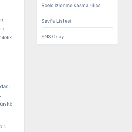
Reels Izlenme Kasma Hilesi
an
Sayfa Listesi
ına
SMS Onay
ilelik
ydası
,
ün ki;
ir.