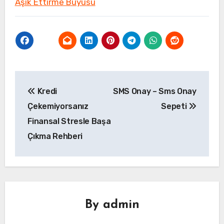
Aşık Ettirme Büyüsü
Yazı
Kredi
SMS Onay – Sms Onay
gezinmesi
Çekemiyorsanız
Sepeti
Finansal Stresle Başa
Çıkma Rehberi
By
admin