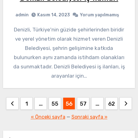
admin
Kasım 14, 2023
Yorum yapılmamış
Denizli, Türkiye'nin güzide şehirlerinden biridir
ve yerel yönetim olarak hizmet veren Denizli
Belediyesi, şehrin gelişimine katkıda
bulunurken aynı zamanda istihdam olanakları
da sunmaktadır. Denizli Belediyesi iş ilanları, iş
arayanlar için…
Yazı
1
…
55
56
57
…
62
sayfalaması
« Önceki sayfa
—
Sonraki sayfa »