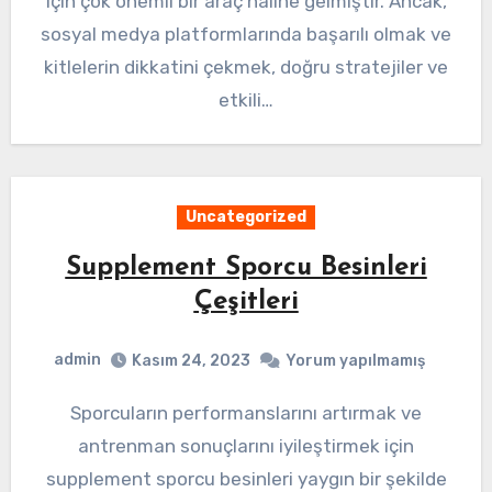
için çok önemli bir araç haline gelmiştir. Ancak,
sosyal medya platformlarında başarılı olmak ve
kitlelerin dikkatini çekmek, doğru stratejiler ve
etkili…
Uncategorized
Supplement Sporcu Besinleri
Çeşitleri
admin
Kasım 24, 2023
Yorum yapılmamış
Sporcuların performanslarını artırmak ve
antrenman sonuçlarını iyileştirmek için
supplement sporcu besinleri yaygın bir şekilde