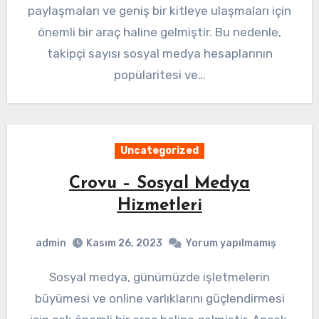
paylaşmaları ve geniş bir kitleye ulaşmaları için
önemli bir araç haline gelmiştir. Bu nedenle,
takipçi sayısı sosyal medya hesaplarının
popülaritesi ve…
Uncategorized
Crovu – Sosyal Medya
Hizmetleri
admin
Kasım 26, 2023
Yorum yapılmamış
Sosyal medya, günümüzde işletmelerin
büyümesi ve online varlıklarını güçlendirmesi