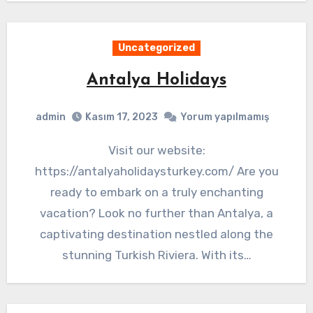
Uncategorized
Antalya Holidays
admin
Kasım 17, 2023
Yorum yapılmamış
Visit our website:
https://antalyaholidaysturkey.com/ Are you
ready to embark on a truly enchanting
vacation? Look no further than Antalya, a
captivating destination nestled along the
stunning Turkish Riviera. With its…