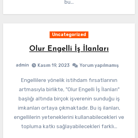
bu…
Uncategorized
Olur Engelli İş İlanları
admin
Kasım 19, 2023
Yorum yapılmamış
Engellilere yönelik istihdam fırsatlarının
artmasıyla birlikte, "Olur Engelli İş İlanları"
başlığı altında birçok işverenin sunduğu iş
imkanları ortaya çıkmaktadır. Bu iş ilanları,
engellilerin yeteneklerini kullanabilecekleri ve
topluma katkı sağlayabilecekleri farklı…