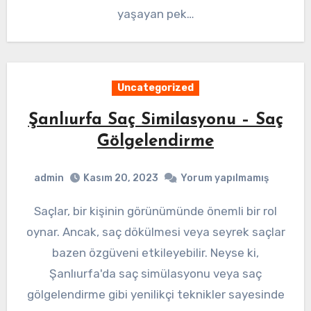
yaşayan pek…
Uncategorized
Şanlıurfa Saç Similasyonu – Saç
Gölgelendirme
admin
Kasım 20, 2023
Yorum yapılmamış
Saçlar, bir kişinin görünümünde önemli bir rol
oynar. Ancak, saç dökülmesi veya seyrek saçlar
bazen özgüveni etkileyebilir. Neyse ki,
Şanlıurfa'da saç simülasyonu veya saç
gölgelendirme gibi yenilikçi teknikler sayesinde